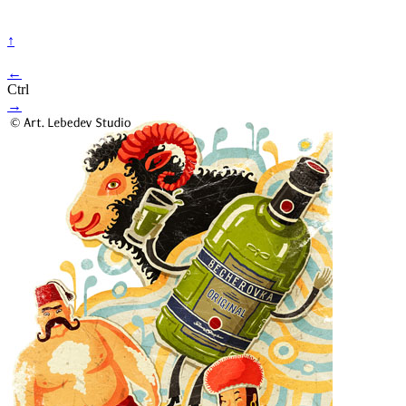
↑
←
Ctrl
→