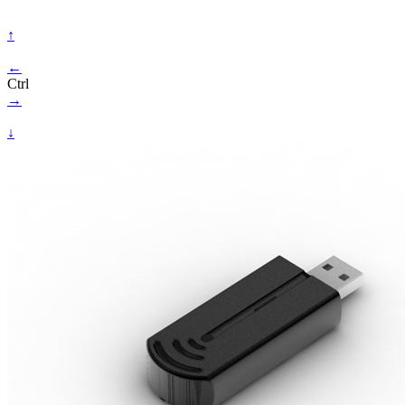
↑
←
Ctrl
→
↓