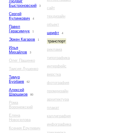
Людвиг
Быстроновский
3
сайт
Сергей
техдизайн
Кулинкович
4
объект
Павел
Герасимчук
1
шрифт
4
Эркен Кагаров
1
транспорт
Илья
реклама
Михайлов
3
типографика
Олег Пащенко
интерфейс
Таисия Лушенко
верстка
Тимур
Бурбаев
62
фотография
Алексей
промдизайн
Шаршаков
80
архитектура
Рома
Воронежский
плакат
Елена
каллиграфия
Новоселова
инфографика
Ксения Ерулевич
трехмерка