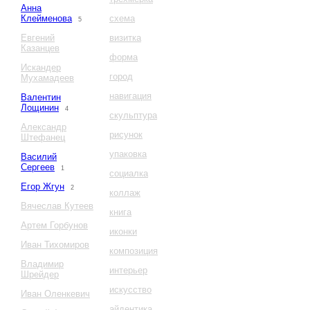
Анна
Клейменова
схема
5
Евгений
визитка
Казанцев
форма
Искандер
город
Мухамадеев
навигация
Валентин
Лощинин
4
скульптура
Александр
рисунок
Штефанец
упаковка
Василий
Сергеев
1
социалка
Егор Жгун
2
коллаж
Вячеслав Кутеев
книга
Артем Горбунов
иконки
Иван Тихомиров
композиция
Владимир
интерьер
Шрейдер
искусство
Иван Оленкевич
айдентика