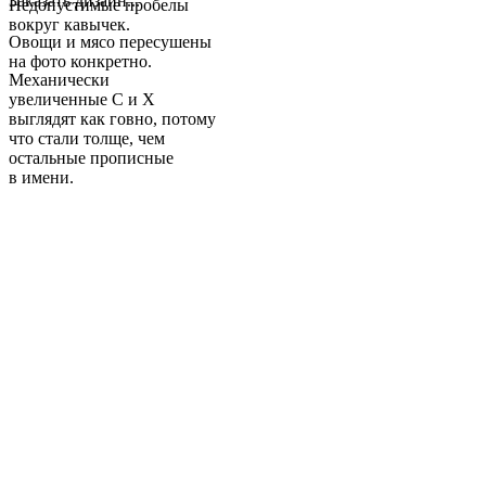
Заказать дизайн...
Недопустимые пробелы
вокруг кавычек.
Овощи и мясо пересушены
на фото конкретно.
Механически
увеличенные С и Х
выглядят как говно, потому
что стали толще, чем
остальные прописные
в имени.