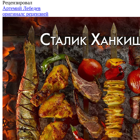
Рецензировал
Артемий Лебедев
оригинал
с рецензией