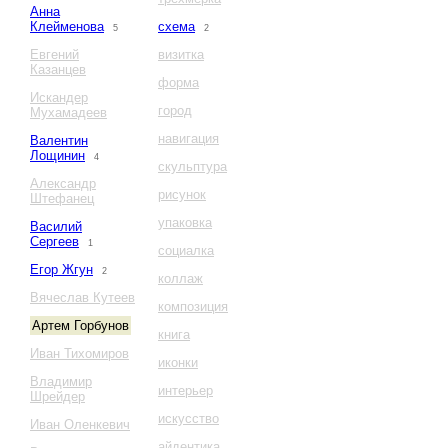
Анна
Клейменова
схема
5
2
Евгений
визитка
Казанцев
форма
Искандер
город
Мухамадеев
навигация
Валентин
Лощинин
4
скульптура
Александр
рисунок
Штефанец
упаковка
Василий
Сергеев
1
социалка
Егор Жгун
2
коллаж
Вячеслав Кутеев
композиция
Артем Горбунов
книга
Иван Тихомиров
иконки
Владимир
интерьер
Шрейдер
искусство
Иван Оленкевич
айдентика