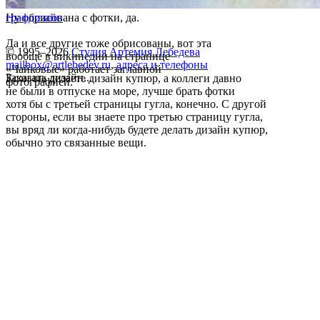
Ну обрисована с фотки, да.
графдизайн
Да и все другие тоже обрисованы, вот эта
© 1995–2026
Студия Артемия Лебедева
вообще в википедии на странице
mailbox@artlebedev.ru
,
адреса и телефоны
«Чайковые» работает заглавной
Заказать дизайн...
Если вы делаете дизайн купюр, а коллеги давно
фотографией.
не были в отпуске на море, лучше брать фотки
хотя бы с третьей страницы гугла, конечно. С другой
стороны, если вы знаете про третью страницу гугла,
вы вряд ли когда-нибудь будете делать дизайн купюр,
обычно это связанные вещи.