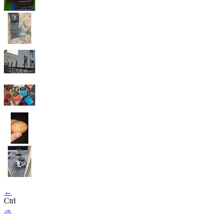
←
Ctrl
→