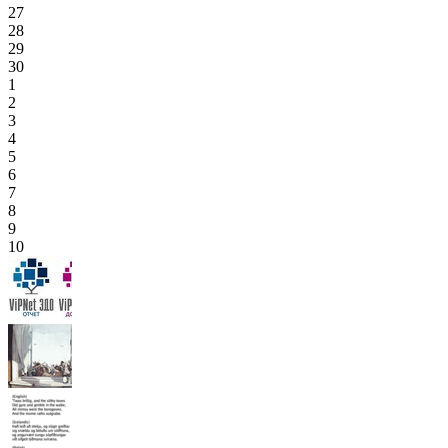
27
28
29
30
1
2
3
4
5
6
7
8
9
10