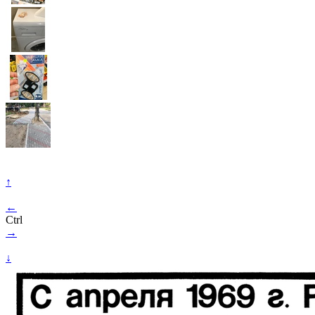
↑
←
Ctrl
→
↓