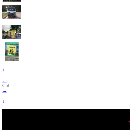
↑
←
Ctrl
→
↓