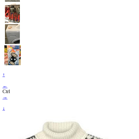
↑
←
Ctrl
→
↓