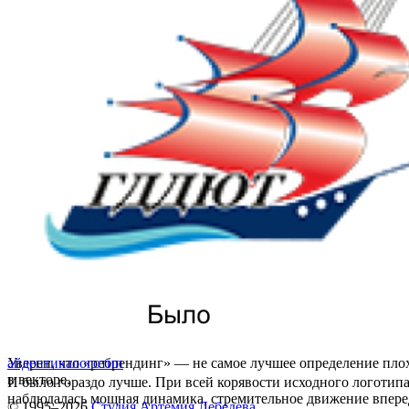
Уверен, что «ребрендинг» — не самое лучшее определение пло
айдентика
логотип
в векторе.
И было гораздо лучше. При всей корявости исходного логотипа
наблюдалась мощная динамика, стремительное движение впере
© 1995–2026
Студия Артемия Лебедева