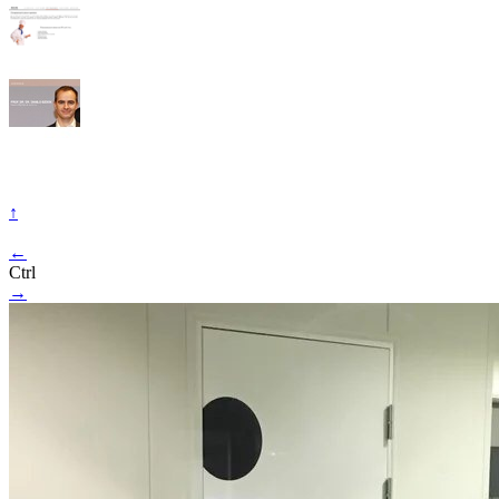
↑
←
Ctrl
→