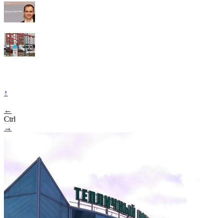
↑
←
Ctrl
→