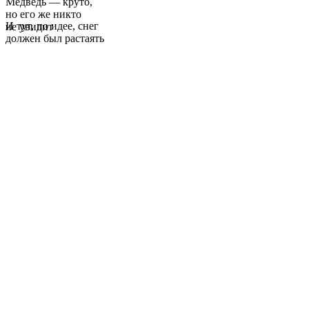
Медведь — круто,
но его же никто
И тут, по идее, снег
не увидит
должен был растаять