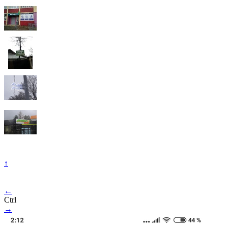
↑
←
Ctrl
→