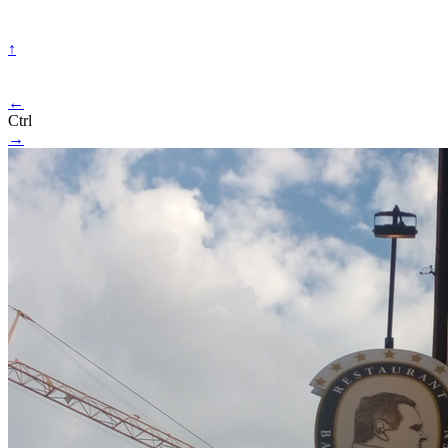
↑
←
Ctrl
→