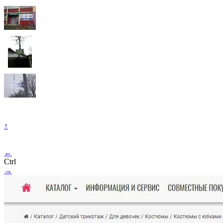
↑
←
Ctrl
→