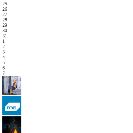
25
26
27
28
29
30
31
1
2
3
4
5
6
7