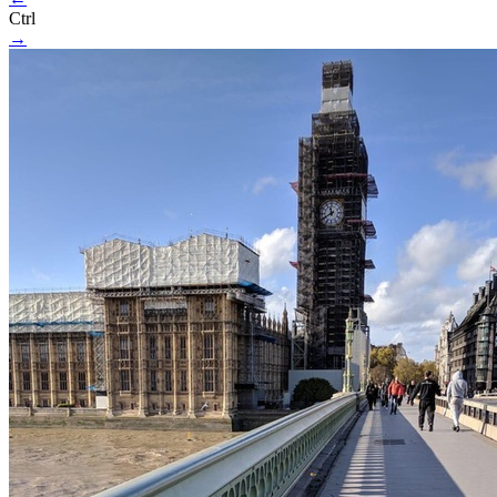
Ctrl
→