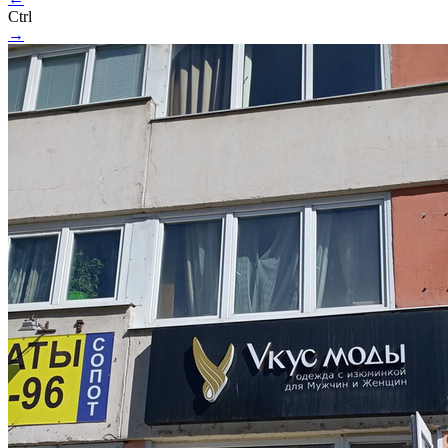
Ctrl
→