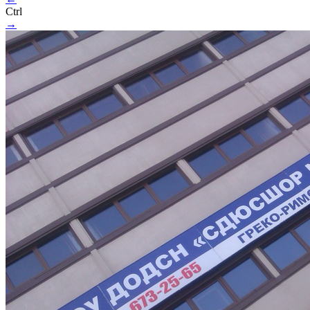
Ctrl
→