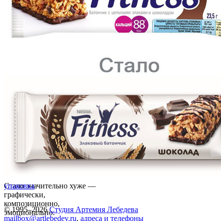
Стало значительно хуже —
упаковка
графически,
композиционно,
© 1995–2026
Студия Артемия Лебедева
эмоционально.
mailbox@artlebedev.ru
,
адреса и телефоны