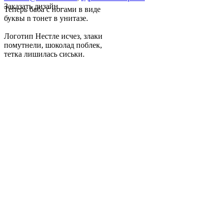
Заказать дизайн...
Теперь баба с ногами в виде
буквы n тонет в унитазе.
Логотип Нестле исчез, злаки
помутнели, шоколад поблек,
тетка лишилась сиськи.