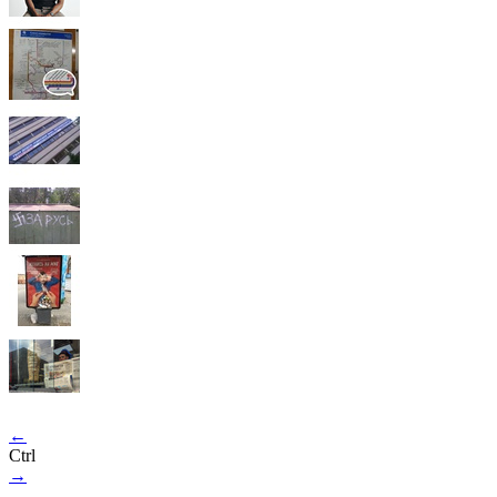
←
Ctrl
→