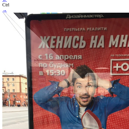
Ctrl
→