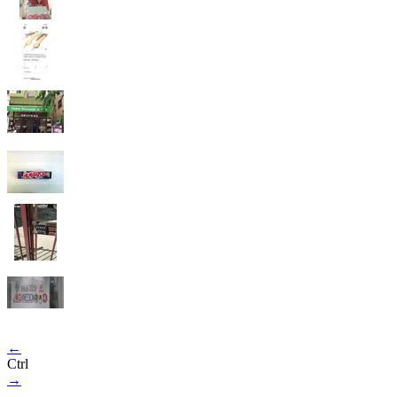
←
Ctrl
→