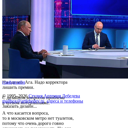
Ни одгого. Ага. Надо корректора
графдизайн
лишить премии.
© 1995–2026
Студия Артемия Лебедева
С дизайном вопросов проблема
mailbox@artlebedev.ru
,
адреса и телефоны
в хуевом интерлиньяже.
Заказать дизайн...
А что касается вопроса,
то в московском метро нет туалетов,
потому что очень дорого говно