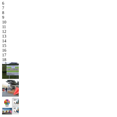
6
7
8
9
10
11
12
13
14
15
16
17
18