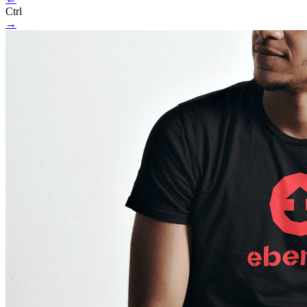
Ctrl
→