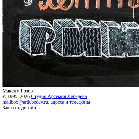
Максим Розов
© 1995–2026
Студия Артемия Лебедева
mailbox@artlebedev.ru
,
адреса и телефоны
Заказать дизайн...