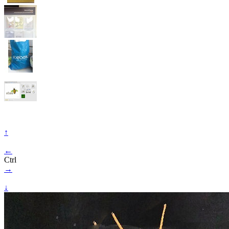
↑
←
Ctrl
→
↓