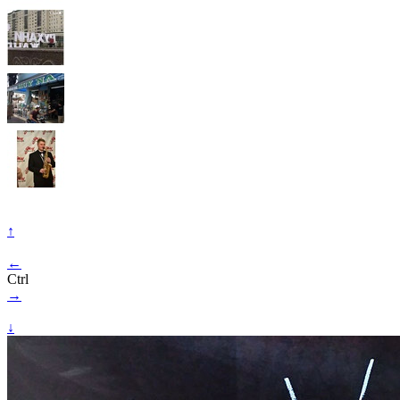
↑
←
Ctrl
→
↓