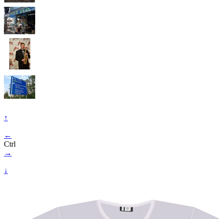
↑
←
Ctrl
→
↓