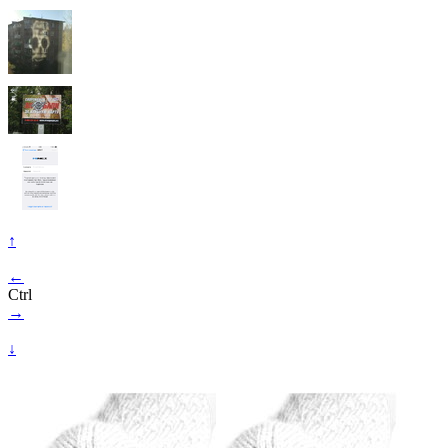
↑
←
Ctrl
→
↓