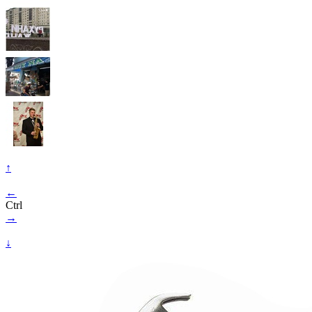
↑
←
Ctrl
→
↓