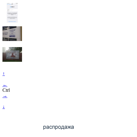
↑
←
Ctrl
→
↓