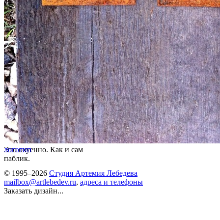
Это охуенно. Как и сам
логотип
паблик.
© 1995–2026
Студия Артемия Лебедева
mailbox@artlebedev.ru
,
адреса и телефоны
Заказать дизайн...