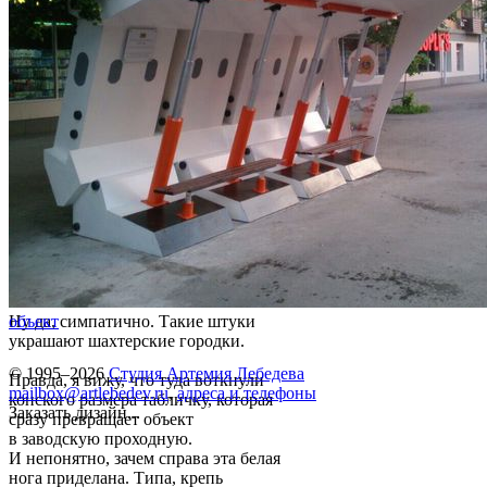
Ну да, симпатично. Такие штуки
объект
украшают шахтерские городки.
© 1995–2026
Студия Артемия Лебедева
Правда, я вижу, что туда воткнули
mailbox@artlebedev.ru
,
адреса и телефоны
конского размера табличку, которая
Заказать дизайн...
сразу превращает объект
в заводскую проходную.
И непонятно, зачем справа эта белая
нога приделана. Типа, крепь