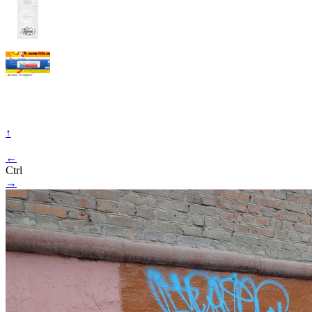
↑
←
Ctrl
→