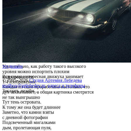
Удивительно, как работу такого высокого
техдизайн
уровня можно испортить плохим
Вся самая интересная движуха занимает
кадрированием
© 1995–2026
Студия Артемия Лебедева
1/4 изображения
mailbox@artlebedev.ru
,
адреса и телефоны
Каждая из сцен проработана настолько, что
Заказать дизайн...
дух захватывает, а общая картинка смотрится
не так выигрышно
Тут тень островата.
К тому же она будет длиннее
Заметно, что камни взяты
с дневной фотографии
Подсвеченный мигалками
дым, пролетающая пуля,