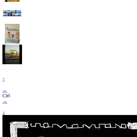
↑
←
Ctrl
→
↓