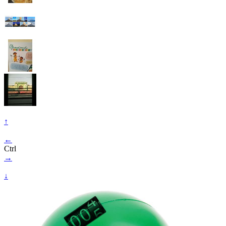
↑
←
Ctrl
→
↓