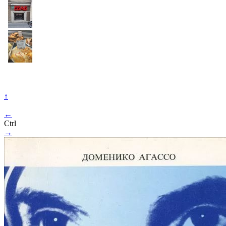
↑
←
Ctrl
→