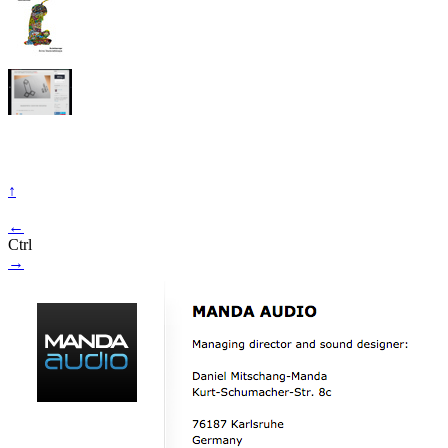
↑
←
Ctrl
→