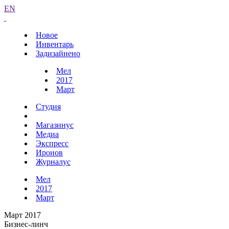
EN
Новое
Инвентарь
Задизайнено
Мел
2017
Март
Студия
Магазинус
Медиа
Экспресс
Иронов
Журналус
Мел
2017
Март
Март 2017
Бизнес-линч