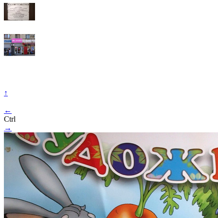
↑
←
Ctrl
→