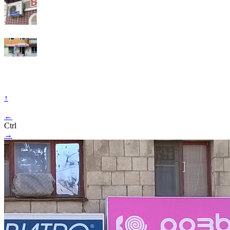
↑
←
Ctrl
→