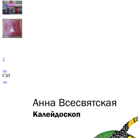
↑
←
Ctrl
→