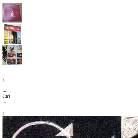
↑
←
Ctrl
→
↓