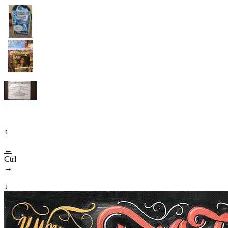
↑
←
Ctrl
→
↓