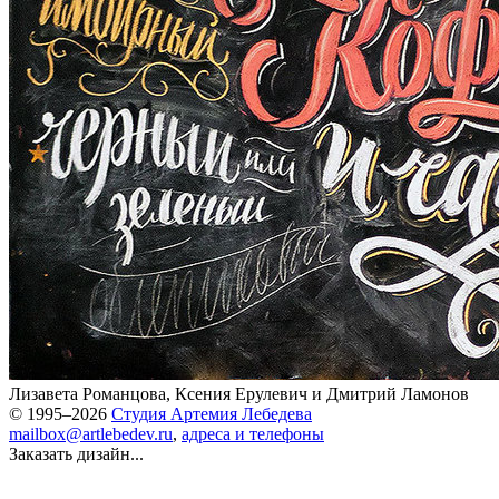
Лизавета Романцова
,
Ксения Ерулевич
и
Дмитрий Ламонов
© 1995–2026
Студия Артемия Лебедева
mailbox@artlebedev.ru
,
адреса и телефоны
Заказать дизайн...