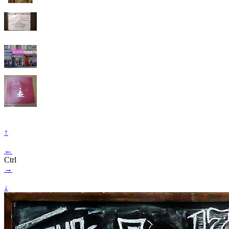
↑
←
Ctrl
→
↓