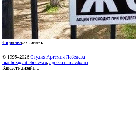
На один раз сойдет.
социалка
© 1995–2026
Студия Артемия Лебедева
mailbox@artlebedev.ru
,
адреса и телефоны
Заказать дизайн...