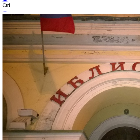
Ctrl
→