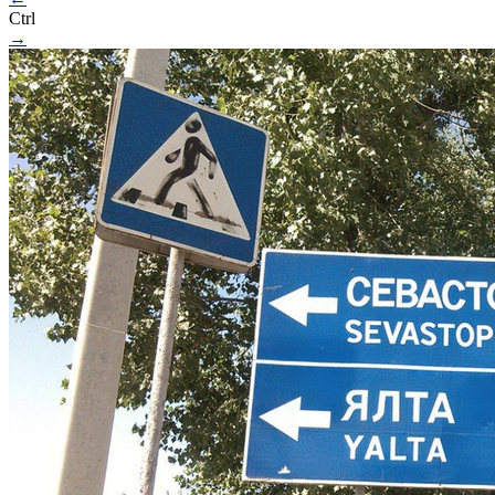
Ctrl
→