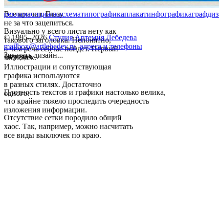
Все кричит. Глазу
реклама
социалка
схема
типографика
плакат
инфографика
графдиз
не за что зацепиться.
Визуально у всего листа нету как
© 1995–2026
Студия Артемия Лебедева
такового заголовка. Непонятно,
mailbox@artlebedev.ru
,
адреса и телефоны
о чем речь сейчас пойдет. Первый
Заказать дизайн...
Передоз.
звоночек.
Иллюстрации и сопутствующая
графика используются
в разных стилях. Достаточно
Плотность текстов и графики настолько велика,
одного.
что крайне тяжело проследить очередность
изложения информации.
Отсутствие сетки породило общий
хаос. Так, например, можно насчитать
все виды выключек по краю.