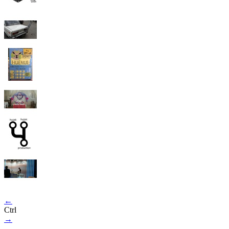
←
Ctrl
→